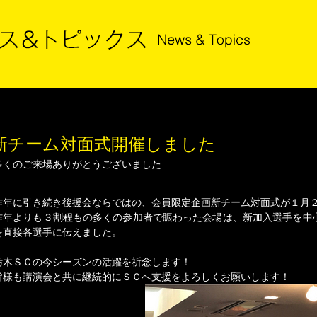
新チーム対面式開催しました
多くのご来場ありがとうございました
昨年に引き続き後援会ならではの、会員限定企画新チーム対面式が１月
昨年よりも３割程もの多くの参加者で賑わった会場は、新加入選手を中
を直接各選手に伝えました。
栃木ＳＣの今シーズンの活躍を祈念します！
皆様も講演会と共に継続的にＳＣへ支援をよろしくお願いします！