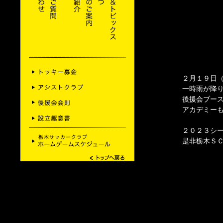
２月１９日（
一時雨が降
後援会ブー
アカデミー
２０２３シ
是非栃木Ｓ