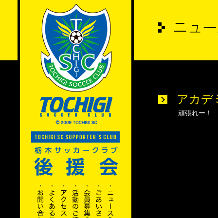
アカデ
頑張れー！