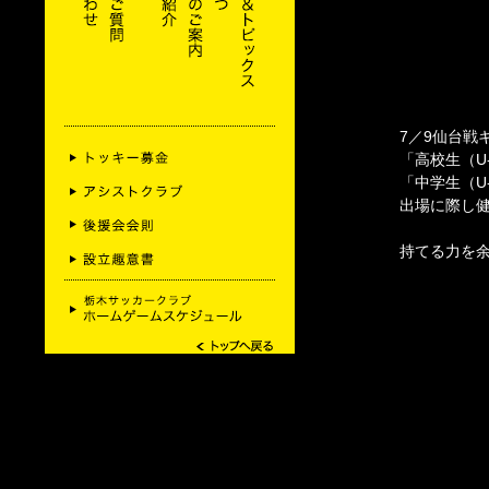
7／9仙台戦
「高校生（U
「中学生（U
出場に際し
持てる力を